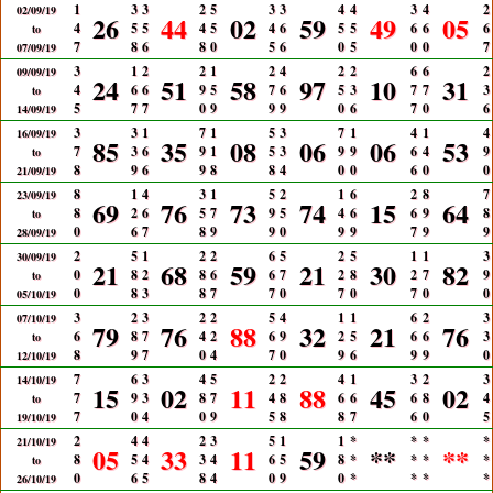
1
3
3
2
5
3
3
4
4
3
4
2
02/09/19
26
44
02
59
49
05
4
5
5
4
5
4
6
5
5
6
6
6
to
7
8
6
8
0
5
6
0
5
0
0
7
07/09/19
3
1
2
2
1
2
4
2
2
6
6
2
09/09/19
24
51
58
97
10
31
4
6
6
9
5
7
6
5
3
7
7
3
to
5
7
7
0
9
9
9
0
6
7
0
6
14/09/19
3
3
1
7
1
5
3
7
1
4
1
4
16/09/19
85
35
08
06
06
53
7
3
6
9
1
5
3
9
9
6
4
9
to
8
9
6
9
8
8
4
0
0
6
0
0
21/09/19
8
1
4
3
1
5
2
1
6
2
8
7
23/09/19
69
76
73
74
15
64
8
2
6
5
7
9
5
4
6
6
9
8
to
0
6
7
8
9
9
0
9
9
7
9
9
28/09/19
2
5
1
2
2
6
5
2
5
1
1
3
30/09/19
21
68
59
21
30
82
0
8
2
8
6
6
7
2
8
2
7
9
to
0
8
3
8
7
7
0
7
0
7
0
0
05/10/19
3
2
3
2
2
5
4
1
1
6
2
3
07/10/19
79
76
88
32
21
76
6
8
7
4
2
6
9
2
5
6
6
3
to
8
9
7
0
4
7
0
9
6
9
9
0
12/10/19
7
6
3
4
5
2
2
4
1
3
2
3
14/10/19
15
02
11
88
45
02
7
9
3
8
7
4
8
6
6
6
8
4
to
7
0
4
0
9
5
8
8
7
6
0
5
19/10/19
2
4
4
2
3
5
1
1
*
*
*
*
21/10/19
05
33
11
59
**
**
8
5
4
3
4
6
5
8
*
*
*
*
to
0
6
5
8
4
0
9
0
*
*
*
*
26/10/19