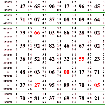
2
1
3
2
2
3
4
1
2
1
4
3
23/11/20
47
65
90
17
96
45
3
7
6
6
7
7
8
3
3
2
5
5
to
9
9
7
7
0
0
9
3
4
3
5
7
28/11/20
3
1
1
3
3
1
3
3
1
1
6
1
30/11/20
71
07
37
08
09
64
4
2
9
4
4
1
8
6
9
8
0
3
to
0
8
0
0
6
5
9
9
0
0
0
0
05/12/20
3
1
3
2
4
5
2
1
4
1
1
5
07/12/20
79
66
03
86
28
02
4
8
5
6
6
8
6
5
8
8
9
7
to
0
0
8
8
0
0
0
0
0
9
0
0
12/12/20
3
1
1
6
4
1
3
7
6
1
3
5
14/12/20
39
92
82
46
67
02
4
8
2
6
6
2
4
9
0
6
8
7
to
6
0
6
0
8
9
7
0
0
0
9
0
19/12/20
2
5
4
3
1
2
1
1
1
4
7
2
21/12/20
36
52
42
32
55
23
5
5
5
4
3
4
4
1
6
5
7
2
to
6
6
6
5
0
6
8
0
8
6
8
9
26/12/20
6
2
1
6
4
2
2
2
1
1
2
6
28/12/20
48
03
06
00
17
71
8
6
9
7
6
7
2
8
3
7
6
7
to
0
0
0
0
0
7
6
0
7
9
9
8
02/01/21
3
4
2
3
1
3
3
2
2
1
4
1
04/01/21
37
27
95
89
70
05
4
6
4
4
2
4
7
8
7
4
7
5
to
6
7
6
0
6
8
8
9
8
5
9
9
09/01/21
1
5
9
1
1
2
1
2
1
1
4
2
11/01/21
70
81
37
69
78
21
6
7
9
4
3
7
7
8
1
8
8
9
to
0
8
0
6
9
8
8
9
5
9
0
0
16/01/21