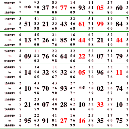
*
*
3
8
3
1
4
1
1
2
7
1
08/07/19
**
37
77
93
05
60
*
*
0
9
4
6
6
5
1
5
9
3
To
*
*
0
0
0
0
9
7
8
8
0
6
13/07/19
3
4
1
2
1
3
2
5
1
1
9
7
15/07/19
51
21
43
61
99
84
5
8
3
3
3
4
6
7
1
8
9
8
To
7
9
8
6
0
6
8
9
7
0
0
9
20/07/19
6
4
5
3
1
1
6
6
7
3
2
2
22/07/19
13
26
85
44
21
44
6
9
7
6
1
4
9
9
7
4
2
3
To
9
0
0
7
6
0
9
9
8
4
0
9
27/07/19
3
1
1
2
2
3
2
5
2
3
1
1
29/07/19
09
76
64
22
07
79
8
8
3
5
6
5
4
7
8
7
2
3
To
9
0
3
9
8
6
6
0
0
7
4
9
03/08/19
5
3
4
1
1
6
2
1
2
3
2
5
05/08/19
14
32
32
05
96
11
6
5
4
5
5
6
2
7
7
6
3
6
to
0
6
5
6
7
0
6
7
0
7
6
0
10/08/19
2
4
3
4
3
2
*
*
3
2
4
1
12/08/19
10
70
93
**
02
74
4
7
6
7
6
4
*
*
8
5
6
3
to
5
9
8
9
0
7
*
*
9
5
7
0
17/08/19
2
2
3
4
4
4
1
1
1
2
7
1
19/08/19
21
07
28
10
33
10
5
4
8
4
8
6
2
3
2
5
7
2
to
5
5
9
9
0
8
8
6
0
6
7
7
24/08/19
1
2
2
4
1
1
6
2
5
1
7
7
26/08/19
95
91
27
16
35
75
2
6
3
8
1
7
6
5
8
6
0
9
to
6
7
4
9
0
9
9
9
0
8
0
9
31/08/19