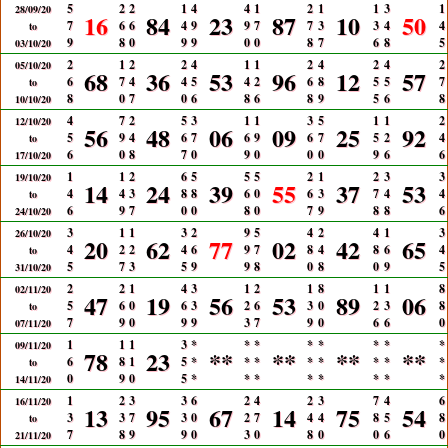
5
2
2
1
4
4
1
2
1
1
3
1
28/09/20
16
84
23
87
10
50
7
6
6
4
9
9
7
7
3
3
4
4
to
9
8
0
9
9
0
0
8
7
6
8
5
03/10/20
2
1
2
2
4
1
1
2
4
2
4
2
05/10/20
68
36
53
96
12
57
6
7
4
4
5
4
2
6
8
5
5
7
to
8
0
7
0
6
8
6
8
9
5
6
8
10/10/20
4
7
2
5
3
1
1
3
5
1
1
2
12/10/20
56
48
06
09
25
92
5
9
4
6
7
6
9
6
7
5
2
4
to
6
0
8
7
0
9
0
0
0
9
6
6
17/10/20
1
1
2
6
5
5
5
2
1
2
3
3
19/10/20
14
24
39
55
37
53
4
4
3
8
8
6
0
6
3
7
4
4
to
6
9
7
0
0
8
0
7
9
8
8
6
24/10/20
3
1
1
3
2
9
5
4
2
4
1
3
26/10/20
20
62
77
02
42
65
4
2
2
4
6
9
7
8
4
8
6
4
to
5
7
3
5
9
9
8
0
8
0
9
5
31/10/20
2
2
1
4
3
1
2
1
8
1
1
8
02/11/20
47
19
56
53
89
06
5
6
0
6
3
2
6
3
0
2
3
8
to
7
9
0
9
9
3
7
9
0
6
6
0
07/11/20
1
1
1
3
*
*
*
*
*
*
*
*
09/11/20
78
23
**
**
**
**
6
8
1
5
*
*
*
*
*
*
*
*
to
0
9
0
5
*
*
*
*
*
*
*
*
14/11/20
1
2
3
3
6
2
4
2
3
7
4
6
16/11/20
13
95
67
14
75
54
3
3
7
3
0
2
7
4
4
8
5
8
to
7
8
9
9
0
3
0
8
0
0
6
0
21/11/20