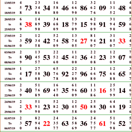
4
2
3
1
6
1
2
3
2
1
1
4
13/05/19
73
34
46
86
09
48
5
3
4
5
8
6
6
6
2
3
1
6
to
8
8
6
8
0
9
0
7
6
5
2
8
18/05/19
6
1
4
3
4
1
3
6
2
3
1
5
20/05/19
38
39
18
15
91
59
8
8
9
6
8
7
9
9
8
9
4
6
to
9
9
0
0
9
0
9
0
9
9
0
8
25/05/19
2
1
2
5
2
1
3
8
1
3
1
2
27/05/19
59
42
58
27
21
33
3
3
4
7
4
7
4
9
4
8
5
4
To
0
5
8
0
9
0
5
0
7
0
7
7
01/06/19
2
1
3
2
2
1
1
2
2
1
2
7
03/06/19
90
53
45
36
23
07
8
4
5
5
2
4
2
4
2
2
9
0
To
9
5
7
6
0
0
0
0
8
0
9
0
08/06/19
1
2
7
6
5
2
2
2
1
1
2
3
10/06/19
17
30
92
96
75
65
4
5
8
7
6
2
7
6
6
6
6
5
To
6
0
8
7
8
8
0
8
0
8
8
7
15/06/19
2
5
1
1
6
6
1
1
1
2
5
1
17/06/19
40
69
35
60
16
14
3
7
6
4
7
9
6
1
3
5
7
6
To
9
8
9
4
0
0
9
8
6
9
9
7
22/06/19
2
5
1
5
2
1
2
2
5
6
4
1
24/06/19
33
23
30
50
30
19
2
9
1
8
2
4
5
8
8
6
8
2
To
9
9
0
0
9
5
8
0
0
8
9
6
29/06/19
2
8
2
2
4
2
6
2
4
5
1
5
01/07/19
57
22
63
36
61
52
3
9
4
3
5
5
8
7
5
7
6
7
To
0
0
6
7
7
6
9
7
7
9
8
0
06/07/19