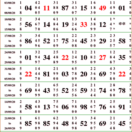
1
4
2
3
1
3
1
1
6
1
1
2
03/08/20
04
11
87
15
49
01
1
0
4
8
8
4
3
1
8
4
9
9
to
8
0
5
0
9
0
7
3
0
4
0
0
08/08/20
2
3
4
6
1
1
3
1
4
1
*
*
10/08/20
56
14
19
33
12
**
5
6
7
8
4
2
4
3
8
4
*
*
to
8
7
0
0
6
6
6
9
9
7
*
*
15/08/20
3
3
4
1
1
2
2
2
3
2
3
1
17/08/20
86
52
75
45
29
58
6
4
5
1
7
3
4
3
9
2
5
7
to
9
9
6
0
9
0
8
0
0
5
7
0
22/08/20
1
3
2
2
5
1
2
2
1
1
2
7
24/08/20
01
34
22
10
27
35
9
9
4
4
8
2
4
8
2
8
4
9
to
0
9
7
8
9
9
5
0
9
8
7
9
29/08/20
5
1
4
2
1
6
5
2
2
4
3
3
31/08/20
22
81
03
20
69
22
8
4
4
9
9
7
8
3
6
7
9
4
to
9
7
0
0
0
0
9
5
8
8
0
5
05/09/20
1
2
1
6
5
2
4
2
1
2
8
3
07/09/20
69
43
52
59
74
78
6
8
4
7
5
5
5
3
2
4
9
7
to
9
9
9
0
5
5
6
4
4
8
0
8
12/09/20
2
4
3
7
5
7
1
5
1
2
5
1
14/09/20
58
13
06
98
76
91
5
6
8
7
6
9
8
6
7
6
6
1
to
8
8
0
9
9
0
0
7
9
8
8
9
19/09/20
1
6
1
6
2
1
3
3
4
2
1
3
21/09/20
85
85
48
52
69
45
8
9
8
9
4
8
4
9
5
3
5
5
to
9
0
9
0
8
9
8
0
7
4
8
7
26/09/20