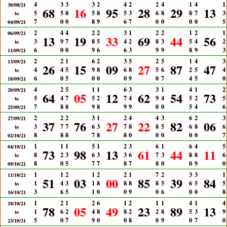
4
3
3
3
2
4
2
2
4
1
4
1
30/08/21
68
16
95
28
29
13
5
5
8
5
8
5
3
6
8
8
7
3
to
7
0
0
8
9
6
7
0
0
0
0
5
04/09/21
2
4
4
2
2
3
1
2
2
1
2
1
06/09/21
13
19
33
69
44
56
3
9
7
8
5
4
2
8
3
5
4
2
to
6
0
0
9
6
6
3
9
9
8
9
3
11/09/21
2
2
1
6
2
3
5
2
5
1
4
3
13/09/21
26
15
09
27
87
47
4
4
5
9
8
6
8
5
6
2
5
4
to
6
0
5
0
0
0
9
0
7
4
5
0
18/09/21
4
2
5
1
1
6
3
3
1
4
1
2
20/09/21
64
05
12
62
54
73
5
4
7
5
2
7
4
9
4
5
2
5
to
7
8
8
9
8
9
9
0
0
5
4
6
25/09/21
2
2
2
3
1
2
4
4
3
6
2
3
27/09/21
37
76
27
22
82
06
3
7
7
6
3
7
8
8
5
6
8
6
to
8
8
8
7
8
8
0
0
0
0
0
7
02/10/21
1
1
1
5
1
2
3
6
1
6
4
5
04/10/21
73
98
13
61
44
11
8
2
3
6
3
3
6
7
3
8
8
6
to
8
0
5
7
7
8
7
8
0
0
9
0
09/10/21
1
1
2
1
2
2
1
7
2
3
3
1
11/10/21
51
03
00
85
39
84
1
4
3
1
8
8
8
8
5
6
5
5
to
3
6
5
1
0
0
9
0
6
0
0
8
16/10/21
1
2
1
2
6
1
2
1
1
4
1
4
18/10/21
78
05
49
23
89
13
1
6
2
4
8
8
2
2
8
5
3
9
to
5
0
7
9
0
0
8
0
9
0
7
0
23/10/21