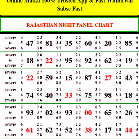
Online Matka 100% Trusted App & Fast Withdrwal
Sabse Fast
RAJASTHAN NIGHT PANEL CHART
3
2
3
3
4
7
2
4
4
1
1
6
01/04/19
47
81
35
60
20
85
5
2
5
3
4
8
7
6
8
2
2
9
to
6
3
0
5
5
0
7
0
0
7
5
0
06/04/19
1
2
6
1
1
2
1
3
2
2
2
2
08/04/19
18
22
95
92
62
19
3
6
7
5
3
6
2
4
4
3
4
7
to
7
0
9
6
5
7
6
5
0
7
5
0
13/04/19
1
2
7
5
2
6
1
4
1
3
2
6
15/04/19
22
59
15
87
27
43
3
4
8
6
3
9
3
4
2
6
2
7
to
8
6
0
8
6
0
4
9
9
8
0
0
20/04/19
1
2
3
3
1
4
2
3
4
1
1
1
22/04/19
74
40
33
75
98
18
6
5
5
7
3
9
6
3
7
8
3
8
to
0
7
6
0
9
0
9
9
8
9
7
9
27/04/19
2
2
4
2
5
2
3
6
3
1
5
3
29/04/19
93
02
93
00
65
26
8
3
7
4
5
2
7
7
4
6
7
6
to
9
8
9
6
9
9
0
7
9
8
0
7
04/05/19
6
2
1
7
3
2
2
4
2
1
7
1
06/05/19
61
62
52
38
17
44
0
2
7
7
4
3
5
5
3
6
8
5
to
0
7
8
8
8
7
6
9
6
0
9
8
11/05/19