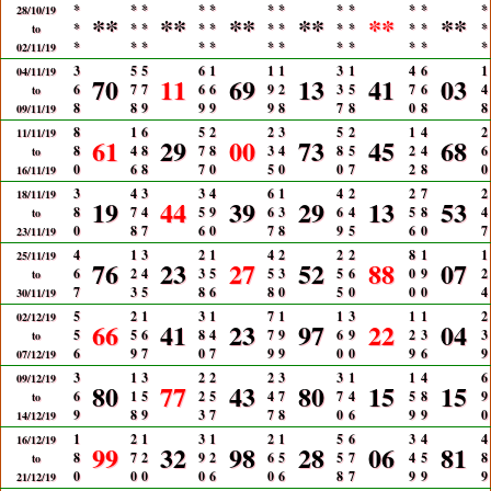
*
*
*
*
*
*
*
*
*
*
*
*
28/10/19
**
**
**
**
**
**
*
*
*
*
*
*
*
*
*
*
*
*
to
*
*
*
*
*
*
*
*
*
*
*
*
02/11/19
3
5
5
6
1
1
1
3
1
4
6
1
04/11/19
70
11
69
13
41
03
6
7
7
6
6
9
2
3
5
7
6
4
to
8
8
9
9
9
9
8
7
8
0
8
8
09/11/19
8
1
6
5
2
2
3
5
2
1
4
2
11/11/19
61
29
00
73
45
68
8
4
8
7
8
3
4
8
5
2
4
6
to
0
6
8
7
0
5
0
0
7
2
8
0
16/11/19
3
4
3
3
4
6
1
4
2
2
7
2
18/11/19
19
44
39
29
13
53
8
7
4
5
9
6
3
6
4
5
8
4
to
0
8
7
6
0
7
8
9
5
6
0
7
23/11/19
4
1
3
2
1
4
2
2
2
8
1
1
25/11/19
76
23
27
52
88
07
6
2
4
3
5
5
3
5
6
0
9
2
to
7
3
5
8
6
8
0
5
0
0
0
4
30/11/19
5
2
1
3
1
7
1
1
3
1
1
2
02/12/19
66
41
23
97
22
04
5
5
6
8
4
7
9
6
9
2
3
3
to
6
9
7
0
7
9
9
0
0
9
6
9
07/12/19
3
1
3
2
2
2
3
3
1
1
4
6
09/12/19
80
77
43
80
15
15
6
1
5
2
5
4
7
7
4
5
8
9
to
9
8
9
3
7
7
8
0
6
9
9
0
14/12/19
1
2
1
3
1
2
1
5
6
3
4
4
16/12/19
99
32
98
28
06
81
8
7
2
9
2
6
5
5
7
4
5
8
to
0
0
0
0
6
0
6
8
7
9
9
9
21/12/19