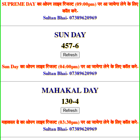
SUPREME DAY का ओपन लाइव रिजल्ट (09:00pm) पर आ जायेगा लेने के लिए
कॉल करे-
Sultan Bhai- 07389620969
SUN DAY
457-6
Refresh
Sun Day का ओपन लाइव रिजल्ट (04:00pm) पर आ जायेगा लेने के लिए कॉल करे-
Sultan Bhai- 07389620969
MAHAKAL DAY
130-4
Refresh
महाकाल डे का ओपन लाइव रिजल्ट (03:30pm) पर आ जायेगा लेने के लिए कॉल करे-
Sultan Bhai- 07389620969