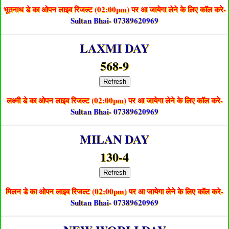
भूतनाथ डे का ओपन लाइव रिजल्ट (02:00pm) पर आ जायेगा लेने के लिए कॉल करे-
Sultan Bhai- 07389620969
LAXMI DAY
568-9
Refresh
लक्ष्मी डे का ओपन लाइव रिजल्ट (02:00pm) पर आ जायेगा लेने के लिए कॉल करे-
Sultan Bhai- 07389620969
MILAN DAY
130-4
Refresh
मिलन डे का ओपन लाइव रिजल्ट (02:00pm) पर आ जायेगा लेने के लिए कॉल करे-
Sultan Bhai- 07389620969