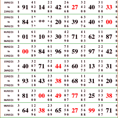
1
4
1
2
2
2
6
3
2
3
1
5
18/01/21
91
14
42
27
40
33
8
8
2
4
2
4
8
4
2
7
2
8
to
0
9
8
8
0
6
8
0
0
0
0
0
23/01/21
1
1
*
*
3
1
3
6
3
5
3
6
25/01/21
84
**
20
39
40
00
8
6
*
*
4
9
4
6
5
6
7
6
to
9
7
*
*
5
0
6
7
6
9
0
8
30/01/21
1
6
1
3
1
4
2
4
1
1
1
8
01/02/21
01
10
30
71
62
87
9
7
0
8
3
7
5
7
2
3
8
9
to
0
8
0
9
9
9
0
0
3
8
9
0
06/02/21
2
5
3
6
1
7
5
4
2
2
2
4
08/02/21
00
84
96
59
97
42
8
7
6
8
1
9
0
5
7
7
4
8
to
0
8
9
0
7
0
0
0
0
8
8
0
13/02/21
3
3
2
5
2
1
3
1
1
3
1
5
15/02/21
40
71
44
60
13
31
4
8
7
6
4
3
6
2
5
5
2
6
to
7
9
8
0
8
0
7
7
5
5
0
0
20/02/21
2
1
6
2
3
1
6
1
1
2
4
2
22/02/21
93
43
38
68
31
20
8
1
8
4
0
8
0
8
2
9
8
8
to
9
1
0
7
0
9
0
9
0
0
0
0
27/02/21
1
3
3
4
2
1
3
1
2
1
2
3
01/03/21
81
00
49
77
25
38
8
8
7
6
4
8
7
8
5
5
3
7
to
9
0
0
0
8
0
7
8
5
9
8
8
06/03/21
3
1
2
2
3
1
4
4
5
3
5
4
08/03/21
64
38
65
27
99
71
4
4
5
6
4
5
8
5
6
6
5
8
to
9
9
6
0
9
9
0
8
8
0
7
9
13/03/21