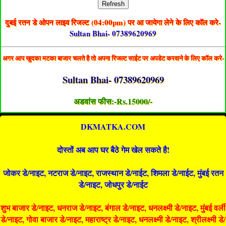
Refresh
दुबई रतन डे ओपन लाइव रिजल्ट (04:00pm) पर आ जायेगा लेने के लिए कॉल करे-
Sultan Bhai- 07389620969
अगर आप खुदका मटका बाजार चलते है तो अपना रिजल्ट साईट पर अपडेट करवाने के लिए कॉल करे-
Sultan Bhai- 07389620969
अडवांस फीस:-Rs.15000/-
DKMATKA.COM
दोस्तों अब आप घर बैठे गेम खेल सकते है!
जोकर डे/नाइट, नटराज डे/नाइट, राजस्थान डे/नाईट, शिमला डे/नाईट, मुंबई रतन
डे/नाइट, जोधपुर डे/नाईट
शुभ बाजार डे/नाइट, धनराज डे/नाइट, बंगाल डे/नाइट, धनलक्ष्मी डे/नाइट, मुंबई वर्ली
डे/नाइट, गोवा बाजार डे/नाइट, महाराष्ट्र डे/नाइट, धनलक्ष्मी डे/नाइट, श्रीलक्ष्मी डे/