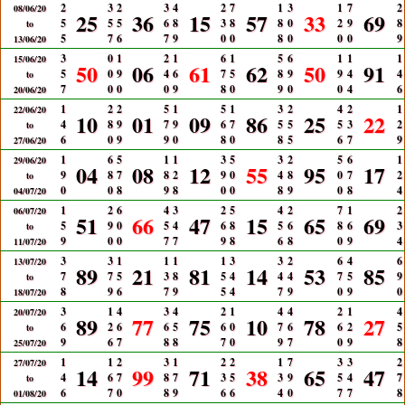
2
3
2
3
4
2
7
1
3
1
7
2
08/06/20
25
36
15
57
33
69
5
5
5
6
8
3
8
8
0
2
9
8
to
5
7
6
7
9
0
0
8
0
0
0
9
13/06/20
3
0
1
2
1
6
1
5
6
1
1
1
15/06/20
50
06
61
62
50
91
5
0
9
4
6
7
5
8
9
9
4
4
to
7
0
0
0
9
8
0
9
0
0
4
6
20/06/20
1
2
2
5
1
5
1
3
2
4
2
1
22/06/20
10
01
09
86
25
22
4
8
9
7
9
6
7
5
5
5
3
2
to
6
0
9
9
0
8
0
8
5
6
7
9
27/06/20
1
6
5
1
1
3
5
3
2
5
6
1
29/06/20
04
08
12
55
95
17
9
8
7
8
2
9
0
4
8
0
7
2
to
0
0
8
9
8
0
0
8
9
0
8
4
04/07/20
1
2
6
4
3
2
5
4
2
7
1
2
06/07/20
51
66
47
15
65
69
5
9
0
5
4
6
8
5
6
8
6
3
to
9
0
0
7
7
9
8
6
8
0
9
4
11/07/20
3
3
1
1
1
1
3
3
2
6
4
6
13/07/20
89
21
81
14
53
85
7
7
5
3
8
5
4
4
4
7
5
9
to
8
9
6
7
9
5
4
7
9
0
9
0
18/07/20
3
1
4
3
4
2
1
4
4
2
1
4
20/07/20
89
77
75
10
78
27
6
2
6
6
5
6
0
7
6
6
2
5
to
9
6
7
8
8
7
0
9
7
0
9
8
25/07/20
1
1
2
3
1
2
2
1
7
3
3
2
27/07/20
14
99
71
38
65
47
4
6
7
8
7
3
5
3
9
5
4
7
to
6
7
0
8
9
6
6
4
0
7
7
8
01/08/20