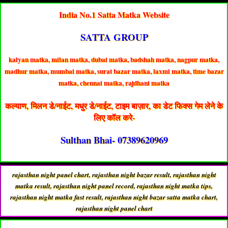
India No.1 Satta Matka Website
SATTA GROUP
kalyan matka, milan matka, dubai matka, badshah matka, nagpur matka,
madhur matka, mumbai matka, surat bazar matka, laxmi matka, time bazar
matka, chennai matka, rajdhani matka
कल्याण, मिलन डे/नाईट, मधुर डे/नाईट, टाइम बाज़ार, का डेट फिक्स गेम लेने के
लिए कॉल करे-
Sulthan Bhai- 07389620969
rajasthan night panel chart, rajasthan night bazar result, rajasthan night
matka result, rajasthan night panel record, rajasthan night matka tips,
rajasthan night matka fast result, rajasthan night bazar satta matka chart,
rajasthan night panel chart