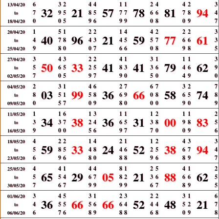
6
3
2
4
4
1
1
2
4
4
2
3
13/04/20
32
21
57
78
81
94
7
9
5
8
5
7
7
6
6
7
8
4
to
0
0
5
9
6
9
9
0
8
0
9
7
18/04/20
1
5
1
2
2
1
4
4
2
2
2
3
20/04/20
40
96
21
59
77
61
4
7
8
4
3
4
5
5
7
6
6
3
to
9
8
0
0
7
6
6
0
8
9
8
5
25/04/20
3
4
3
2
2
4
1
3
1
1
1
3
27/04/20
50
33
41
41
79
62
5
6
5
2
5
8
3
3
6
4
6
9
to
7
0
5
9
7
9
0
5
0
4
9
0
02/05/20
2
3
1
4
6
2
7
6
7
3
2
7
04/05/20
03
99
36
66
58
74
8
5
1
5
8
6
9
0
8
6
5
8
to
0
5
7
0
9
8
0
0
0
9
0
9
09/05/20
1
1
6
1
3
1
1
1
2
1
1
2
11/05/20
34
38
36
31
00
83
3
3
7
2
4
6
5
3
8
9
8
5
to
9
0
0
5
6
9
7
7
0
0
9
6
16/05/20
4
2
2
1
4
2
1
1
2
4
3
3
18/05/20
59
33
24
52
38
94
5
8
5
4
8
4
6
2
5
6
7
4
to
6
9
6
8
0
8
8
9
6
8
9
7
23/05/20
4
4
1
4
4
8
1
2
5
4
1
2
25/05/20
65
29
05
21
88
62
5
5
4
6
7
8
2
3
6
6
6
5
to
7
6
7
9
9
9
9
6
7
8
9
5
30/05/20
3
4
5
3
1
2
3
2
2
3
1
6
01/06/20
36
66
66
52
48
21
4
5
5
5
6
6
4
4
4
5
2
7
to
6
7
6
8
9
8
8
6
8
0
9
8
06/06/20